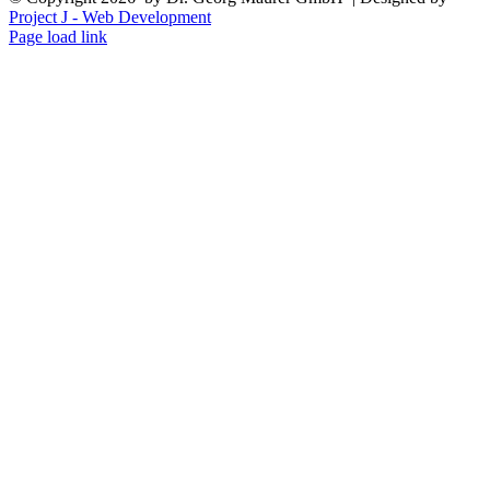
Project J - Web Development
Page load link
Nach
oben