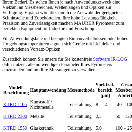
Ihrem Bedarf. Es stehen Ihnen je nach Anwendungszweck eine
Vielzahl an Messbereichen, Wellenlängen und Optiken zur
Verfügung. Ergänzt wird dies durch die Auswahl der geeigneten
Schnittstelle und Zubehörteilen. Ihre hohe Leistungsfähigkeit,
Präzision und Zuverlässigkeit machen MAURER Pyrometer zum
perfekten Equipment für Industrie und Forschung.
Für Anwendungsfälle mit beengten Einbauverhältnissen oder hohen
Umgebungstemperaturen eignen sich Geräte mit Lichtleiter und
verschiedenen Vorsatz-Optiken.
Zusätzlich können Sie unsere für Sie kostenfreie
Software IR-LOG
dafür nutzen, alle notwendigen Parameter Ihres Pyrometers
einzustellen und um Ihre Messungen zu verwalten.
Spektral-
Gesa
Modell-
Hauptanwendung
Messmethode
bereich
Messber
Bezeichnung
[µm]
Abdec
Kunststoff /
KTRD 1105
Teilstrahlung
8 – 14
-40 – 10
Nichtmetalle
KTRD 2300
Metalle
Teilstrahlung
2,3
50 – 12
KTRD 1550
Glaskeramik
Teilstrahlung
5,0
100 – 2