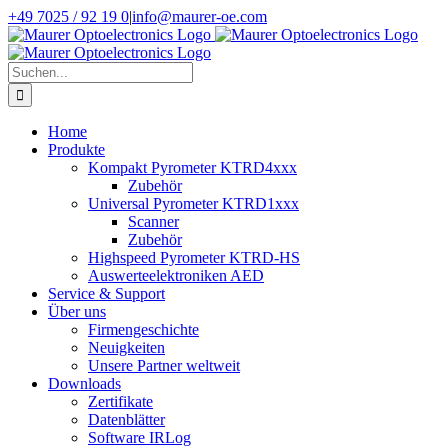
Zum
+49 7025 / 92 19 0
|
info@maurer-oe.com
Inhalt
springen
Suche
nach:
Home
Produkte
Kompakt Pyrometer KTRD4xxx
Zubehör
Universal Pyrometer KTRD1xxx
Scanner
Zubehör
Highspeed Pyrometer KTRD-HS
Auswerteelektroniken AED
Service & Support
Über uns
Firmengeschichte
Neuigkeiten
Unsere Partner weltweit
Downloads
Zertifikate
Datenblätter
Software IRLog