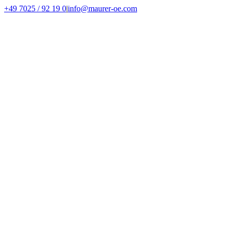
Zum
+49 7025 / 92 19 0
|
info@maurer-oe.com
Inhalt
springen