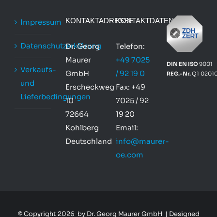
KONTAKTADRESSE
KONTAKTDATEN
Impressum
Datenschutzerklärung
Dr. Georg
Telefon:
Maurer
+49 7025
DIN EN ISO
9001
Verkaufs-
GmbH
/ 92 19 0
REG.-Nr.
Q1 0201
und
Erscheckweg
Fax: +49
Lieferbedingungen
10
7025 / 92
72664
19 20
Kohlberg
Email:
Deutschland
info@maurer-
oe.com
© Copyright
2026 by Dr. Georg Maurer GmbH | Designed