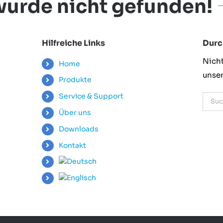
 wurde nicht gefunden!
Hilfreiche Links
Durc
Nich
Home
unser
Produkte
Service & Support
Such
nach:
Über uns
Downloads
Kontakt