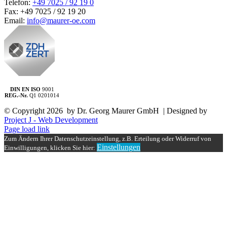
Telefon:
+49 7025 / 92 19 0
Fax: +49 7025 / 92 19 20
Email:
info@maurer-oe.com
DIN EN ISO
9001
REG.-Nr.
Q1 0201014
© Copyright
2026 by Dr. Georg Maurer GmbH | Designed by
Project J - Web Development
Page load link
Zum Ändern Ihrer Datenschutzeinstellung, z.B. Erteilung oder Widerruf von
Einstellungen
Einwilligungen, klicken Sie hier:
Nach
oben