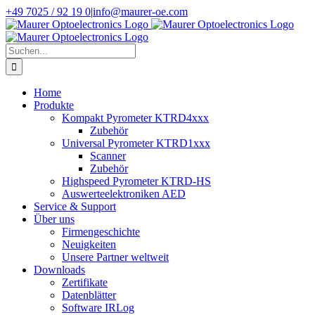
Zum
+49 7025 / 92 19 0
|
info@maurer-oe.com
Inhalt
springen
Suche
nach:
Home
Produkte
Kompakt Pyrometer KTRD4xxx
Zubehör
Universal Pyrometer KTRD1xxx
Scanner
Zubehör
Highspeed Pyrometer KTRD-HS
Auswerteelektroniken AED
Service & Support
Über uns
Firmengeschichte
Neuigkeiten
Unsere Partner weltweit
Downloads
Zertifikate
Datenblätter
Software IRLog