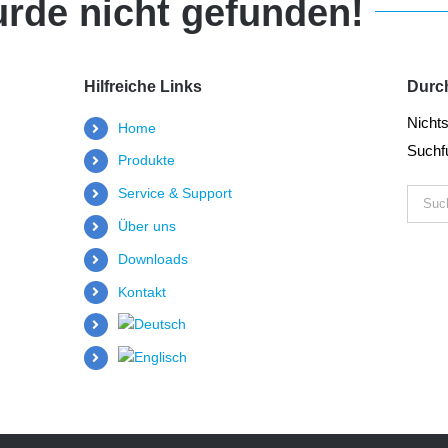
urde nicht gefunden!
Hilfreiche Links
Durc
Nicht
Home
Suchfu
Produkte
Service & Support
Suche
nach:
Über uns
Downloads
Kontakt