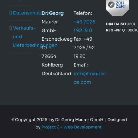
Datenschutzerklärung
Dr. Georg
Telefon:
Maurer
+49 7025
DIN EN ISO
9001
Verkaufs-
GmbH
/ 92 19 0
REG.-Nr.
Q1 0201
und
Erscheckweg
Fax: +49
Lieferbedingungen
10
7025 / 92
72664
19 20
Kohlberg
Email:
Deutschland
info@maurer-
oe.com
© Copyright
2026 by Dr. Georg Maurer GmbH | Designed
by
Project J - Web Development