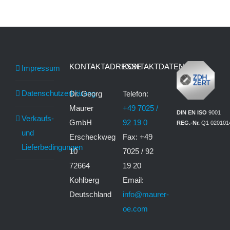
KONTAKTADRESSE
KONTAKTDATEN
Impressum
Datenschutzerklärung
Dr. Georg
Telefon:
Maurer
+49 7025 /
DIN EN ISO
9001
Verkaufs-
GmbH
92 19 0
REG.-Nr.
Q1 020101
und
Erscheckweg
Fax: +49
Lieferbedingungen
10
7025 / 92
72664
19 20
Kohlberg
Email:
Deutschland
info@maurer-
oe.com