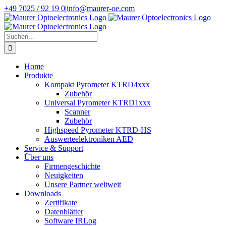
Zum
+49 7025 / 92 19 0
|
info@maurer-oe.com
Inhalt
springen
Suche
nach:
Home
Produkte
Kompakt Pyrometer KTRD4xxx
Zubehör
Universal Pyrometer KTRD1xxx
Scanner
Zubehör
Highspeed Pyrometer KTRD-HS
Auswerteelektroniken AED
Service & Support
Über uns
Firmengeschichte
Neuigkeiten
Unsere Partner weltweit
Downloads
Zertifikate
Datenblätter
Software IRLog