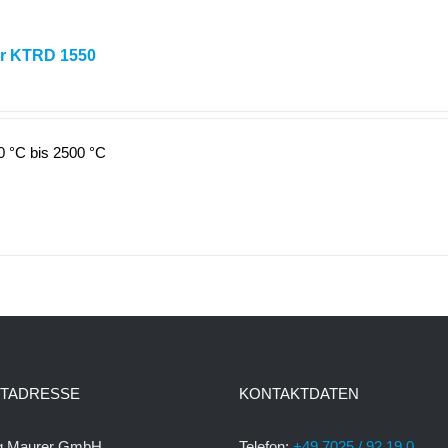
er KTRD 1550
 °C bis 2500 °C
TADRESSE
KONTAKTDATEN
rg Maurer GmbH
Telefon:
+49 7025 / 92 19 0