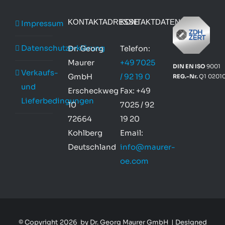
KONTAKTADRESSE
KONTAKTDATEN
Impressum
Datenschutzerklärung
Dr. Georg
Telefon:
Maurer
+49 7025
DIN EN ISO
9001
Verkaufs-
GmbH
/ 92 19 0
REG.-Nr.
Q1 0201
und
Erscheckweg
Fax: +49
Lieferbedingungen
10
7025 / 92
72664
19 20
Kohlberg
Email:
Deutschland
info@maurer-
oe.com
© Copyright
2026 by Dr. Georg Maurer GmbH | Designed