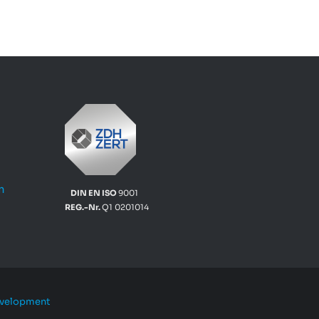
m
DIN EN ISO
9001
REG.-Nr.
Q1 0201014
evelopment