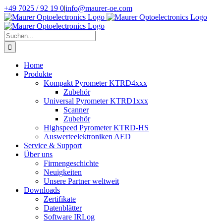
Zum
+49 7025 / 92 19 0
|
info@maurer-oe.com
Inhalt
springen
Suche
nach:
Home
Produkte
Kompakt Pyrometer KTRD4xxx
Zubehör
Universal Pyrometer KTRD1xxx
Scanner
Zubehör
Highspeed Pyrometer KTRD-HS
Auswerteelektroniken AED
Service & Support
Über uns
Firmengeschichte
Neuigkeiten
Unsere Partner weltweit
Downloads
Zertifikate
Datenblätter
Software IRLog