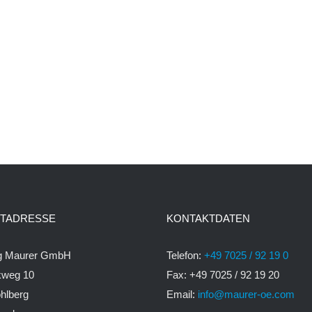
TADRESSE
KONTAKTDATEN
rg Maurer GmbH
Telefon:
+49 7025 / 92 19 0
kweg 10
Fax: +49 7025 / 92 19 20
hlberg
Email:
info@maurer-oe.com