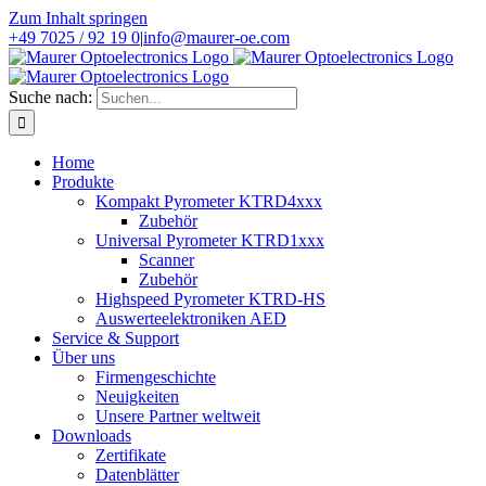
Zum Inhalt springen
+49 7025 / 92 19 0
|
info@maurer-oe.com
Suche nach:
Home
Produkte
Kompakt Pyrometer KTRD4xxx
Zubehör
Universal Pyrometer KTRD1xxx
Scanner
Zubehör
Highspeed Pyrometer KTRD-HS
Auswerteelektroniken AED
Service & Support
Über uns
Firmengeschichte
Neuigkeiten
Unsere Partner weltweit
Downloads
Zertifikate
Datenblätter