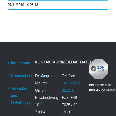
07/11/2019 14:08:13
KONTAKTADRESSE
KONTAKTDATEN
Impressum
Datenschutzerklärung
Dr. Georg
Telefon:
Maurer
+49 7025 /
DIN EN ISO
9001
Verkaufs-
GmbH
92 19 0
REG.-Nr.
Q1 020101
und
Erscheckweg
Fax: +49
Lieferbedingungen
10
7025 / 92
72664
19 20