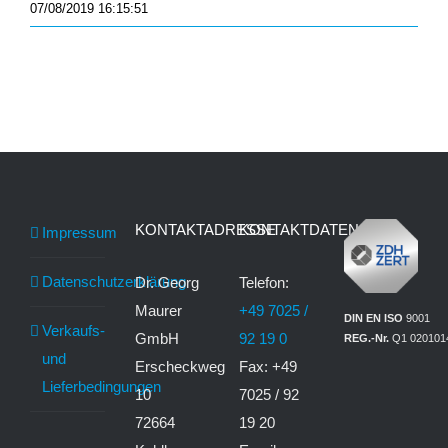
07/08/2019 16:15:51
KONTAKTADRESSE
KONTAKTDATEN
Impressum
Datenschutzerklärung
Dr. Georg
Telefon:
Maurer
+49 7025 /
DIN EN ISO
9001
Verkaufs-
GmbH
92 19 0
REG.-Nr.
Q1 020101
und
Erscheckweg
Fax: +49
Lieferbedingungen
10
7025 / 92
72664
19 20