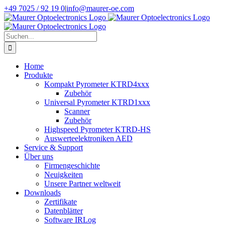
Zum
+49 7025 / 92 19 0
|
info@maurer-oe.com
Inhalt
springen
Suche
nach:
Home
Produkte
Kompakt Pyrometer KTRD4xxx
Zubehör
Universal Pyrometer KTRD1xxx
Scanner
Zubehör
Highspeed Pyrometer KTRD-HS
Auswerteelektroniken AED
Service & Support
Über uns
Firmengeschichte
Neuigkeiten
Unsere Partner weltweit
Downloads
Zertifikate
Datenblätter
Software IRLog