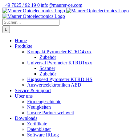
Zum
+49 7025 / 92 19 0
|
info@maurer-oe.com
Inhalt
springen
Suche
nach:
Home
Produkte
Kompakt Pyrometer KTRD4xxx
Zubehör
Universal Pyrometer KTRD1xxx
Scanner
Zubehör
Highspeed Pyrometer KTRD-HS
Auswerteelektroniken AED
Service & Support
Über uns
Firmengeschichte
Neuigkeiten
Unsere Partner weltweit
Downloads
Zertifikate
Datenblätter
Software IRLog