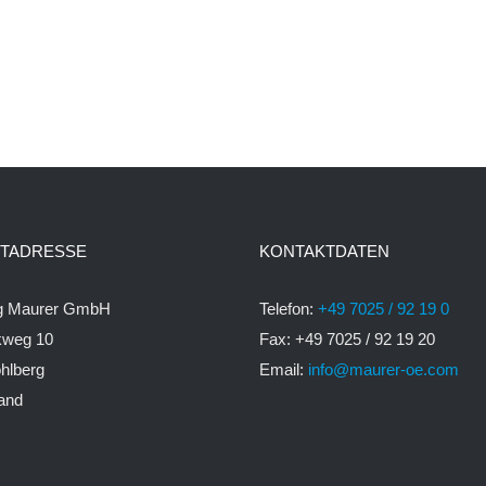
TADRESSE
KONTAKTDATEN
rg Maurer GmbH
Telefon:
+49 7025 / 92 19 0
kweg 10
Fax: +49 7025 / 92 19 20
hlberg
Email:
info@maurer-oe.com
and