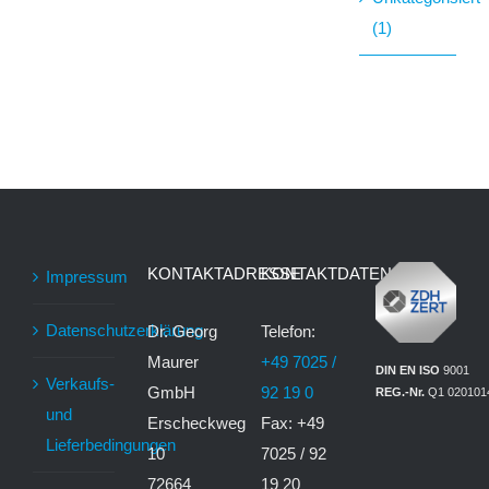
(1)
KONTAKTADRESSE
KONTAKTDATEN
Impressum
Datenschutzerklärung
Dr. Georg
Telefon:
Maurer
+49 7025 /
DIN EN ISO
9001
Verkaufs-
GmbH
92 19 0
REG.-Nr.
Q1 020101
und
Erscheckweg
Fax: +49
Lieferbedingungen
10
7025 / 92
72664
19 20