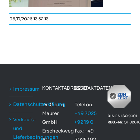
06/17/2026 13:52:13
KONTAKTADRESSE
KONTAKTDATEN
Impressum
Datenschutzerklärung
Dr. Georg
Telefon:
Maurer
+49 7025
DIN EN ISO
9001
Verkaufs-
GmbH
/ 92 19 0
REG.-Nr.
Q1 0201
und
Erscheckweg
Fax: +49
Lieferbedingungen
10
7025 / 92